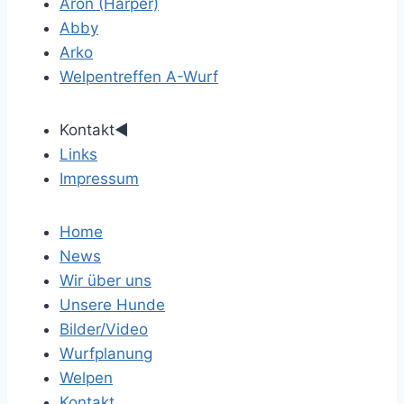
Aron (Harper)
Abby
Arko
Welpentreffen A-Wurf
Kontakt
◄
Links
Impressum
Home
News
Wir über uns
Unsere Hunde
Bilder/Video
Wurfplanung
Welpen
Kontakt