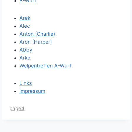
B-Wurf
Arek
Alec
Anton (Charlie)
Aron (Harper)
Abby
Arko
Welpentreffen A-Wurf
Links
Impressum
page4