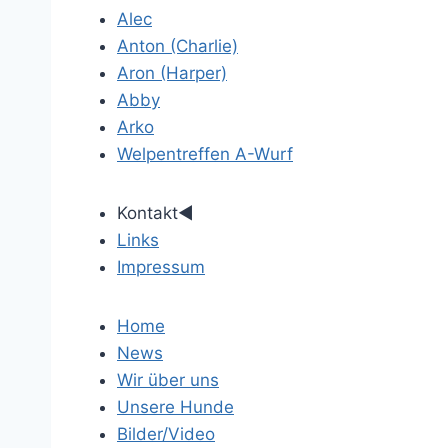
Alec
Anton (Charlie)
Aron (Harper)
Abby
Arko
Welpentreffen A-Wurf
Kontakt
◄
Links
Impressum
Home
News
Wir über uns
Unsere Hunde
Bilder/Video