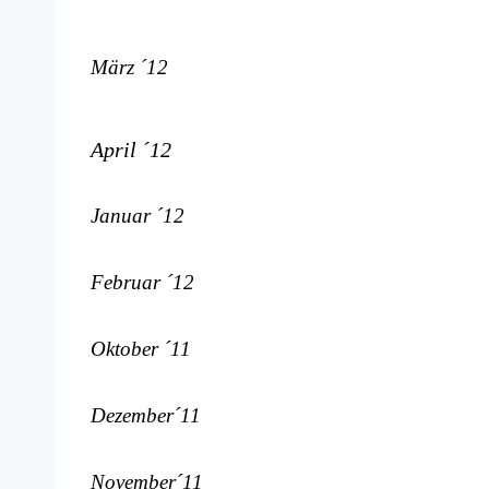
März ´12
April ´12
Januar ´12
Februar ´12
Oktober ´11
Dezember´11
November´11