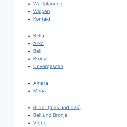
Wurfplanung
Welpen
Kontakt
Bella
Arko
Beli
Bronja
Unvergessen
Amara
Mona
Bilder (dies und das)
Beli und Bronja
Video